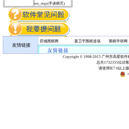
wx_stqy(手谈棋艺)
弈城围棋网
聂卫平围棋道场
围棋学研网
友情链接
丹朱棋战队
无忧围棋
Copyright © 1998-2015 广州市高星软
总共1732355位访
请使用IE7.0以
粤