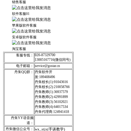
销售客服
软件客服01
苹果版软件客服
安卓版软件客服
淘宝客服
020-87329700
客服专线：
13005167716(微信同号)
电子邮箱：
service@gostar.cn
丹朱QQ群：
丹朱软件开
发:189408496
丹朱校长(1):91043616
丹朱校长(2):210058766
丹朱教师(1):36937579
丹朱教师(2):42991899
丹朱教师(3):56102021
丹朱教师(4):64017534
丹朱代理商:124941418
丹朱YY语音频
道：
丹朱微信公众号：
wx_stjx(手谈教学)