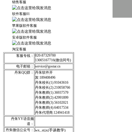
销售客服
软件客服01
苹果版软件客服
安卓版软件客服
淘宝客服
020-87329700
客服专线：
13005167716(微信同号)
电子邮箱：
service@gostar.cn
丹朱QQ群：
丹朱软件开
发:189408496
丹朱校长(1):91043616
丹朱校长(2):210058766
丹朱教师(1):36937579
丹朱教师(2):42991899
丹朱教师(3):56102021
丹朱教师(4):64017534
丹朱代理商:124941418
丹朱YY语音频
道：
丹朱微信公众号：
wx_stjx(手谈教学)