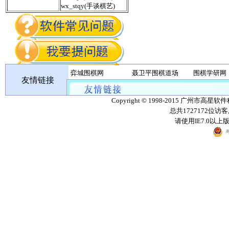
wx_stqy(手谈棋艺)
弈城围棋网
聂卫平围棋道场
围棋学研网
友情链接
丹朱棋战队
无忧围棋
Copyright © 1998-2015 广州市高星软
总共1727172位访
请使用IE7.0以
粤