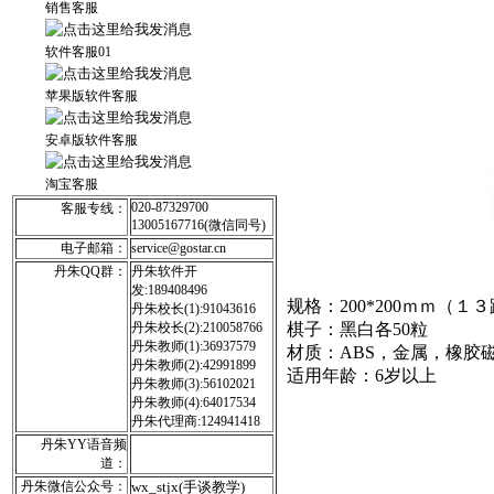
销售客服
软件客服01
苹果版软件客服
安卓版软件客服
淘宝客服
020-87329700
客服专线：
13005167716(微信同号)
电子邮箱：
service@gostar.cn
丹朱QQ群：
丹朱软件开
发:189408496
规格：200*200ｍｍ（１
丹朱校长(1):91043616
丹朱校长(2):210058766
棋子：黑白各50粒
丹朱教师(1):36937579
材质：ABS，金属，橡胶
丹朱教师(2):42991899
适用年龄：6岁以上
丹朱教师(3):56102021
丹朱教师(4):64017534
丹朱代理商:124941418
丹朱YY语音频
道：
丹朱微信公众号：
wx_stjx(手谈教学)