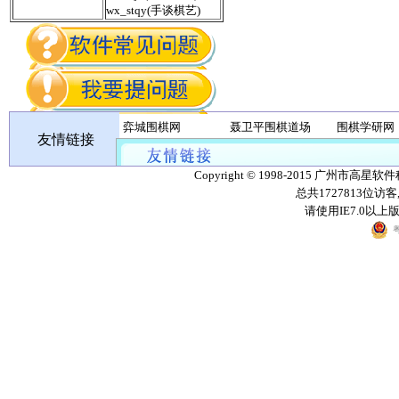
wx_stqy(手谈棋艺)
弈城围棋网
聂卫平围棋道场
围棋学研网
友情链接
丹朱棋战队
无忧围棋
Copyright © 1998-2015 广州市高星软
总共1727813位访
请使用IE7.0以
粤