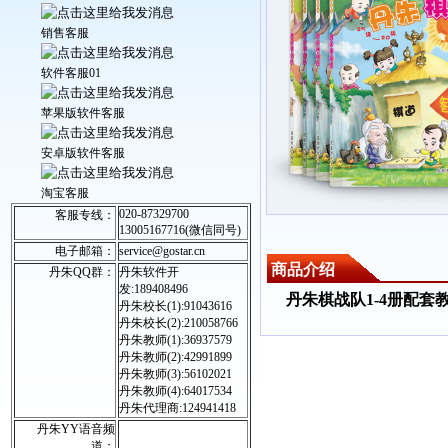
销售客服
软件客服01
苹果版软件客服
安卓版软件客服
淘宝客服
020-87329700
客服专线：
13005167716(微信同号)
电子邮箱：
service@gostar.cn
商品介绍
丹朱QQ群：
丹朱软件开
发:189408496
丹朱棋战队1-4册配套
丹朱校长(1):91043616
丹朱校长(2):210058766
丹朱教师(1):36937579
丹朱教师(2):42991899
丹朱教师(3):56102021
丹朱教师(4):64017534
丹朱代理商:124941418
丹朱YY语音频
道：