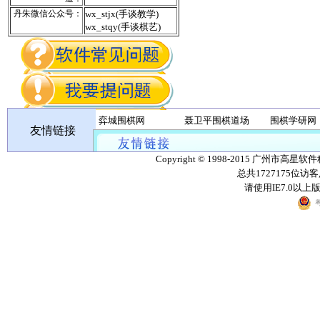
丹朱微信公众号：
wx_stjx(手谈教学)
wx_stqy(手谈棋艺)
弈城围棋网
聂卫平围棋道场
围棋学研网
友情链接
丹朱棋战队
无忧围棋
Copyright © 1998-2015 广州市高星软
总共1727175位访
请使用IE7.0以
粤